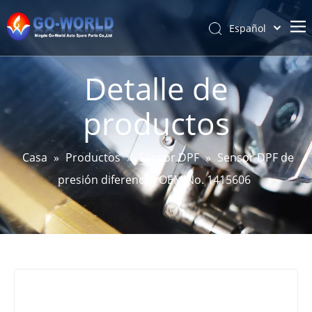
Español
Português
Hogar
Pусский
Detalle de
Latine
Acerca de
productos
Français
Productos
简体中文
Servicio y personalización
English
Casa
»
Productos
»
Sensor DPF
»
Sensor DPF de
Noticias
presión diferencial OEM No. 1415606
Apoyo
Contáctenos