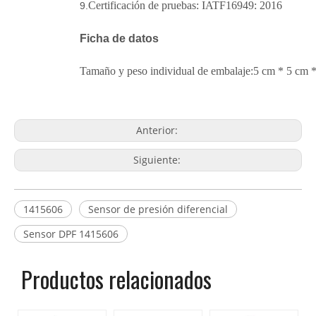
Certificación de pruebas: IATF16949: 2016
9.
Ficha de datos
Tamaño y peso individual de embalaje:
5 cm * 5 cm *
Anterior:
Siguiente:
1415606
Sensor de presión diferencial
Sensor DPF 1415606
Sensor DPF de presión diferencial 1415606
Productos relacionados
1415606 Sensor DPF