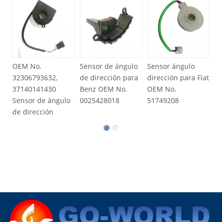
Se
de
N
p
OEM No.
Sensor de ángulo
Sensor ángulo
32306793632,
de dirección para
dirección para Fiat
37140141430
Benz OEM No.
OEM No.
Sensor de ángulo
0025428018
51749208
de dirección