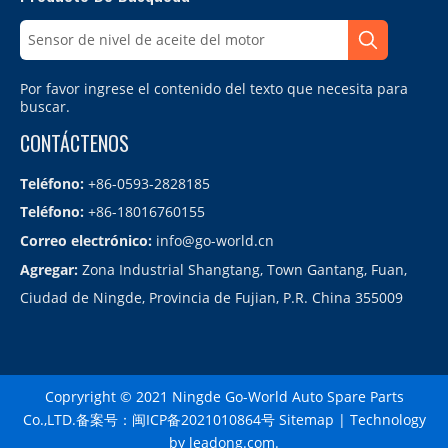
Por favor ingrese el contenido del texto que necesita para
buscar.
CONTÁCTENOS
Teléfono:
+86-0593-2828185
Teléfono:
+86-18016760155
Correo electrónico:
info@go-world.cn
Agregar:
Zona Industrial Shangtang, Town Gantang, Fuan,
Ciudad de Ningde, Provincia de Fujian, P.R. China 355009
Copryright © 2021 Ningde Go-World Auto Spare Parts
Co.,LTD.备案号：
闽ICP备2021010864号
Sitemap
| Technology
by
leadong.com
.