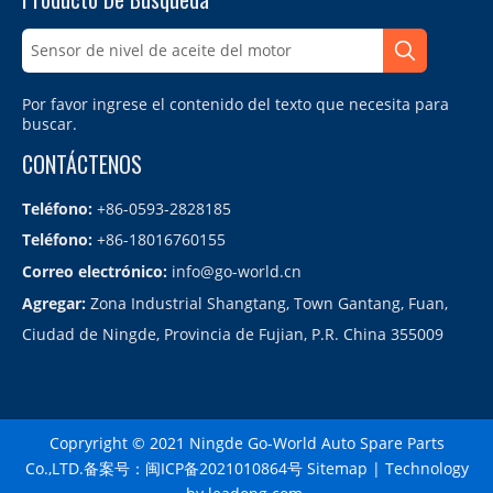
Por favor ingrese el contenido del texto que necesita para
buscar.
CONTÁCTENOS
Teléfono:
+86-0593-2828185
Teléfono:
+86-18016760155
Correo electrónico:
info@go-world.cn
Agregar:
Zona Industrial Shangtang, Town Gantang, Fuan,
Ciudad de Ningde, Provincia de Fujian, P.R. China 355009
Copryright © 2021 Ningde Go-World Auto Spare Parts
Co.,LTD.备案号：
闽ICP备2021010864号
Sitemap
| Technology