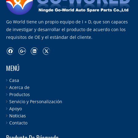
nive
sen
DPF
Go World tiene un propio equipo de I + D, que son capaces
(sen
de investigar y desarrollar el producto de acuerdo con los
de
requisitos de OE y el estándar del cliente.
pre
de
esca
sen
MENÚ
EGT
(E
Casa
Acerca de
Productos
Servicio y Personalización
Apoyo
Noticias
Contacto
Producto De Búsqueda