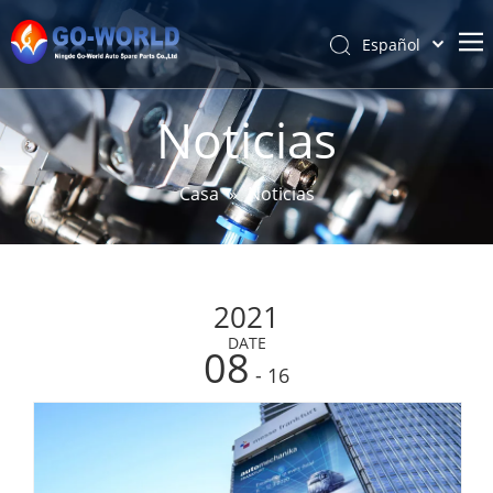
Español
Português
Hogar
Pусский
Noticias
Latine
Acerca de
Français
Productos
Casa
»
Noticias
简体中文
Servicio y personalización
English
Noticias
2021
Apoyo
DATE
Contáctenos
08
- 16
Au
Aut