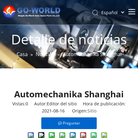
Español
Português
Hogar
Pусский
Detalle de noticias
Latine
Acerca de
Français
Productos
Casa
»
Noticias
»
Automechanika Shanghai
简体中文
Servicio y personalización
English
Noticias
Apoyo
Automechanika Shanghai
Contáctenos
Vistas:
0
Autor:Editor del sitio Hora de publicación:
2021-08-16 Origen:
Sitio
Preguntar