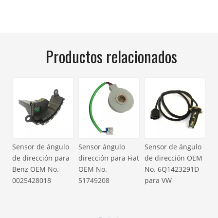
Productos relacionados
Sensor de ángulo
Sensor ángulo
Sensor de ángulo
Se
de dirección para
dirección para Fiat
de dirección OEM
de
Benz OEM No.
OEM No.
No. 6Q1423291D
N
o
0025428018
51749208
para VW
p