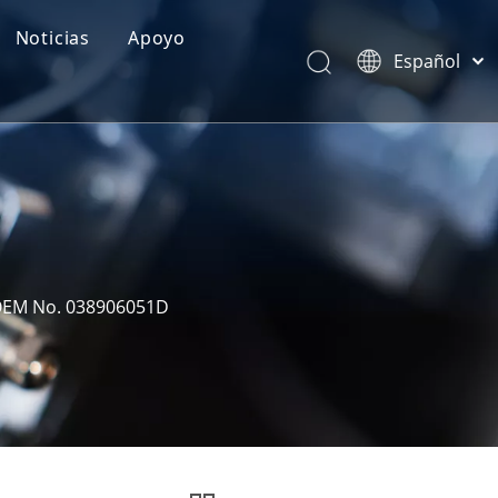
Noticias
Apoyo
Español
Categorías de Producto
Português
Pусский
Realimentación
Latine
Français
简体中文
English
 OEM No. 038906051D