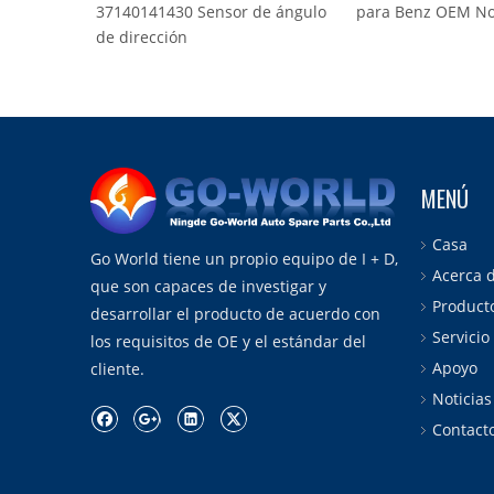
37140141430 Sensor de ángulo
para Benz OEM No. 
de dirección
MENÚ
Casa
Go World tiene un propio equipo de I + D,
Acerca 
que son capaces de investigar y
Product
desarrollar el producto de acuerdo con
Servicio
los requisitos de OE y el estándar del
Apoyo
cliente.
Noticias
Contact