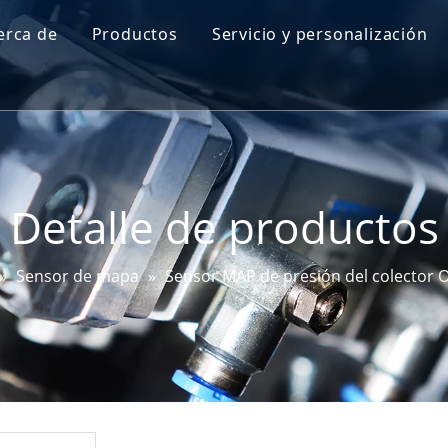
erca de
Productos
Servicio y personalización
Perfil de Go-World
Sensor de nivel de aceite del motor
I + D
Sensor de mapa
Prueba y certificaciones
Sensor de ángulo de dirección
Detalle de productos
Sensor DPF
Sensor EGT
»
Sensor de mapa
»
Sensor MAP de presión del colector
Sensor de bujía incandescente