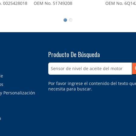
0025428018
OEM No. 51749208
OEM No. 6Q1423
Producto De Búsqueda
de
Por favor ingrese el contenido del texto qu
os
necesita para buscar.
 y Personalización
o