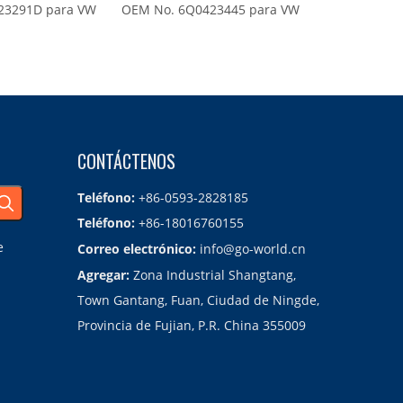
291D para VW
OEM No. 6Q0423445 para VW
colector OEM
CONTÁCTENOS
Teléfono:
+86-0593-2828185
Teléfono:
+86-18016760155
e
Correo electrónico:
info@go-world.cn
Agregar:
Zona Industrial Shangtang,
Town Gantang, Fuan, Ciudad de Ningde,
Provincia de Fujian, P.R. China 355009