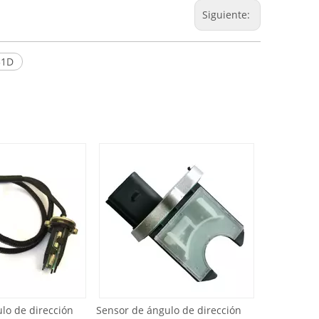
Siguiente:
51D
 de dirección
Sensor de ángulo de dirección
Sensor MAP d