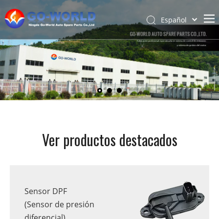
Español
Português
Hogar
Pусский
Latine
Acerca de
Français
Productos
简体中文
Servicio y personalización
English
Noticias
Ver productos destacados
Apoyo
Contáctenos
Sensor DPF
(Sensor de presión
diferencial)