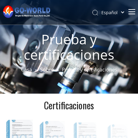
Español
Português
Hogar
Pусский
Prueba y
Latine
Acerca de
certificaciones
Français
Productos
简体中文
Servicio y personalización
English
Casa
»
Sobre
»
Prueba y certificaciones
Noticias
Apoyo
Contáctenos
Certificaciones