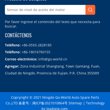
Por favor ingrese el contenido del texto que necesita para
buscar.
CONTÁCTENOS
Teléfono:
+86-0593-2828185
Teléfono:
+86-18016760155
Correo electrónico:
info@go-world.cn
Agregar:
Zona Industrial Shangtang, Town Gantang, Fuan,
Ciudad de Ningde, Provincia de Fujian, P.R. China 355009
Copryright © 2021 Ningde Go-World Auto Spare Parts
Co.,LTD.备案号：
闽ICP备2021010864号
Sitemap
| Technology
by
leadong.com
.