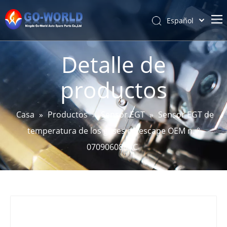
Español
Português
Hogar
Pусский
Detalle de
Latine
Acerca de
productos
Français
Productos
简体中文
Servicio y personalización
English
Casa
»
Productos
»
Sensor EGT
»
Sensor EGT de
Noticias
temperatura de los gases de escape OEM n. °
Apoyo
070906088AC
Contáctenos