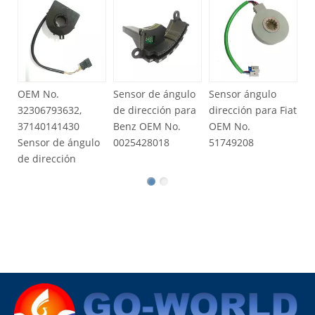
Sensor
de dir
No. 6
para 
OEM No.
Sensor de ángulo
Sensor ángulo
32306793632,
de dirección para
dirección para Fiat
37140141430
Benz OEM No.
OEM No.
Sensor de ángulo
0025428018
51749208
de dirección