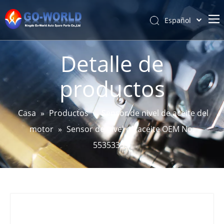
Español
Português
Hogar
Pусский
Detalle de
Latine
Acerca de
productos
Français
Productos
简体中文
Servicio y personalización
English
Casa
»
Productos
»
Sensor de nivel de aceite del
Noticias
motor
»
Sensor de nivel de aceite OEM No.
Apoyo
55353335
Contáctenos