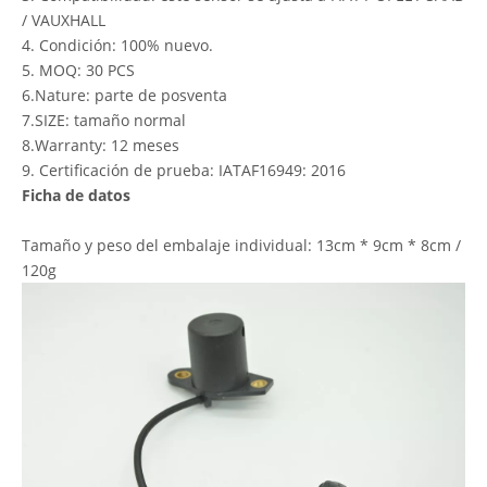
1. OEM NO.: 55353335/6235686/0901093
2. Color: Negro
3. Compatibilidad: este sensor se ajusta a FIAT / OPEL / SAAB
/ VAUXHALL
4. Condición: 100% nuevo.
5. MOQ: 30 PCS
6.Nature: parte de posventa
7.SIZE: tamaño normal
8.Warranty: 12 meses
9. Certificación de prueba: IATAF16949: 2016
Ficha de datos
Tamaño y peso del embalaje individual: 13cm * 9cm * 8cm /
120g