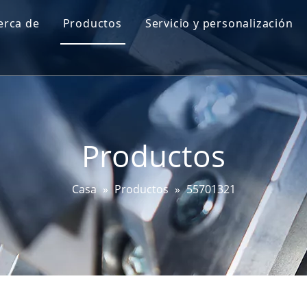
erca de
Productos
Servicio y personalización
Perfil de Go-World
Sensor de nivel de aceite del motor
I + D
Sensor de mapa
Prueba y certificaciones
Sensor de ángulo de dirección
Productos
Sensor DPF
Sensor EGT
Casa
»
Productos
»
55701321
Sensor de bujía incandescente