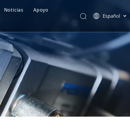
Noticias
Apoyo
Español
Categorías de Producto
Português
Pусский
Realimentación
Latine
Français
简体中文
English