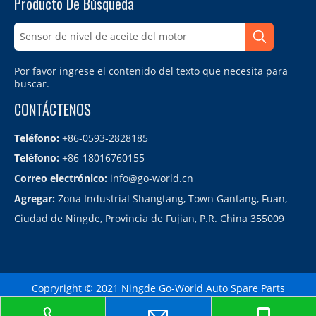
Producto De Búsqueda
Por favor ingrese el contenido del texto que necesita para
buscar.
CONTÁCTENOS
Teléfono:
+86-0593-2828185
Teléfono:
+86-18016760155
Correo electrónico:
info@go-world.cn
Agregar:
Zona Industrial Shangtang, Town Gantang, Fuan,
Ciudad de Ningde, Provincia de Fujian, P.R. China 355009
Copryright © 2021 Ningde Go-World Auto Spare Parts
Co.,LTD.备案号：
闽ICP备2021010864号
Sitemap
| Technology