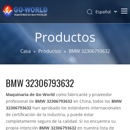
Español
Português
Hogar
Pусский
Productos
Latine
Acerca de
Français
Productos
Casa
»
Productos
»
BMW 32306793632
简体中文
Servicio y personalización
English
Noticias
BMW 32306793632
Apoyo
Contáctenos
Maquinaria de Go-World
como fabricante y proveedor
profesional de
BMW 32306793632
en China, todos los
BMW
32306793632
han aprobado los estándares internacionales
de certificación de la industria, y puede estar
completamente seguro de la calidad. Si no encuentra su
propia intención
BMW 32306793632
en nuestra lista de