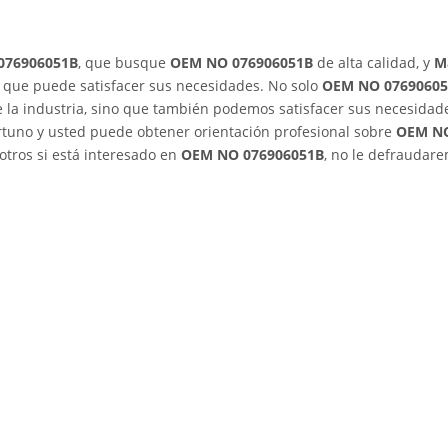
076906051B
, que busque
OEM NO 076906051B
de alta calidad, y
M
l que puede satisfacer sus necesidades. No solo
OEM NO 0769060
e la industria, sino que también podemos satisfacer sus necesidad
ortuno y usted puede obtener orientación profesional sobre
OEM N
otros si está interesado en
OEM NO 076906051B
, no le defraudar