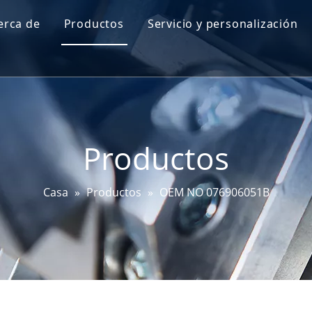
erca de
Productos
Servicio y personalización
Perfil de Go-World
Sensor de nivel de aceite del motor
I + D
Sensor de mapa
Prueba y certificaciones
Sensor de ángulo de dirección
Productos
Sensor DPF
Sensor EGT
Casa
»
Productos
»
OEM NO 076906051B
Sensor de bujía incandescente