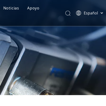
Noticias
Apoyo
Español
Categorías de Producto
Português
Pусский
Realimentación
Latine
Français
简体中文
English