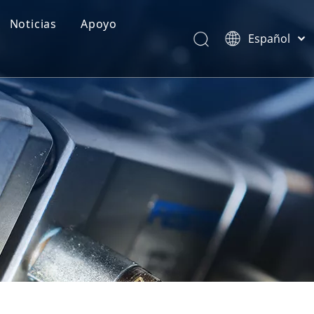
Noticias
Apoyo
Español
Categorías de Producto
Português
Pусский
Realimentación
Latine
Français
简体中文
English