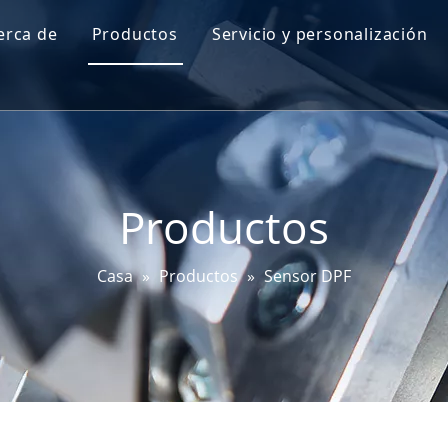
erca de
Productos
Servicio y personalización
Perfil de Go-World
Sensor de nivel de aceite del motor
I + D
Sensor de mapa
Prueba y certificaciones
Sensor de ángulo de dirección
Productos
Sensor DPF
Sensor EGT
Casa
»
Productos
»
Sensor DPF
Sensor de bujía incandescente