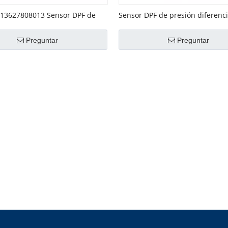
13627808013 Sensor DPF de
Sensor DPF de presión diferenc
iferencial
No. 076906051B
Preguntar
Preguntar