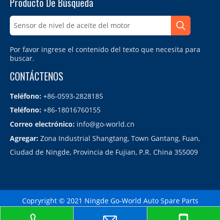
Producto De Búsqueda
Por favor ingrese el contenido del texto que necesita para
buscar.
CONTÁCTENOS
Teléfono:
+86-0593-2828185
Teléfono:
+86-18016760155
Correo electrónico:
info@go-world.cn
Agregar:
Zona Industrial Shangtang, Town Gantang, Fuan,
Ciudad de Ningde, Provincia de Fujian, P.R. China 355009
Copryright © 2021 Ningde Go-World Auto Spare Parts
Co.,LTD.备案号：
闽ICP备2021010864号
Sitemap
| Technology