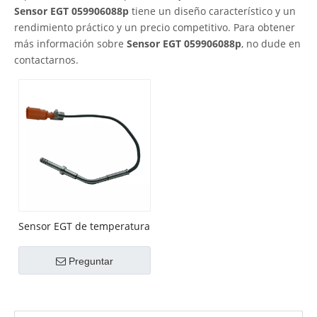
Sensor EGT 059906088p
tiene un diseño característico y un
rendimiento práctico y un precio competitivo. Para obtener
más información sobre
Sensor EGT 059906088p
, no dude en
contactarnos.
Sensor EGT de temperatura
de los gases de escape del
OEM n. ° 059906088P
Preguntar