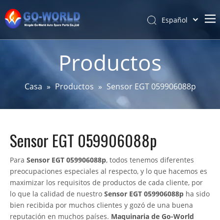
Español
Português
Hogar
Pусский
Productos
Latine
Acerca de
Français
Productos
Casa
»
Productos
»
Sensor EGT 059906088p
简体中文
Servicio y personalización
English
Noticias
Sensor EGT 059906088p
Apoyo
Contáctenos
Para
Sensor EGT 059906088p
, todos tenemos diferentes
preocupaciones especiales al respecto, y lo que hacemos es
maximizar los requisitos de productos de cada cliente, por
lo que la calidad de nuestro
Sensor EGT 059906088p
ha sido
bien recibida por muchos clientes y gozó de una buena
reputación en muchos países.
Maquinaria de Go-World