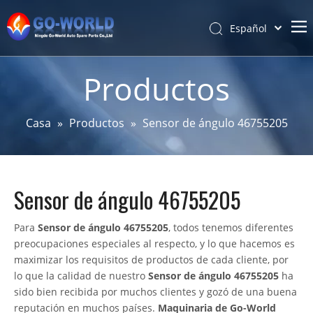
Español
Português
Hogar
Pусский
Productos
Latine
Acerca de
Français
Productos
Casa
»
Productos
»
Sensor de ángulo 46755205
简体中文
Servicio y personalización
English
Noticias
Sensor de ángulo 46755205
Apoyo
Contáctenos
Para
Sensor de ángulo 46755205
, todos tenemos diferentes
preocupaciones especiales al respecto, y lo que hacemos es
maximizar los requisitos de productos de cada cliente, por
lo que la calidad de nuestro
Sensor de ángulo 46755205
ha
sido bien recibida por muchos clientes y gozó de una buena
reputación en muchos países.
Maquinaria de Go-World