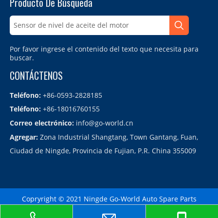
Producto De Búsqueda
Por favor ingrese el contenido del texto que necesita para
buscar.
CONTÁCTENOS
Teléfono:
+86-0593-2828185
Teléfono:
+86-18016760155
Correo electrónico:
info@go-world.cn
Agregar:
Zona Industrial Shangtang, Town Gantang, Fuan,
Ciudad de Ningde, Provincia de Fujian, P.R. China 355009
Copryright © 2021 Ningde Go-World Auto Spare Parts
Co.,LTD.备案号：
闽ICP备2021010864号
Sitemap
| Technology