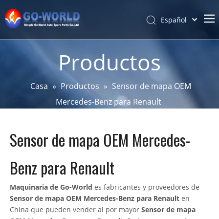
Español
Português
Hogar
Pусский
Productos
Latine
Acerca de
Français
Productos
Casa
»
Productos
»
Sensor de mapa OEM
简体中文
Mercedes-Benz para Renault
Servicio y personalización
English
Noticias
Sensor de mapa OEM Mercedes-
Apoyo
Contáctenos
Benz para Renault
Maquinaria de Go-World
es fabricantes y proveedores de
Sensor de mapa OEM Mercedes-Benz para Renault
en
China que pueden vender al por mayor
Sensor de mapa