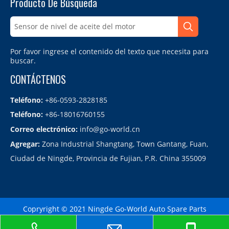
Producto De Búsqueda
Por favor ingrese el contenido del texto que necesita para
buscar.
CONTÁCTENOS
Teléfono:
+86-0593-2828185
Teléfono:
+86-18016760155
Correo electrónico:
info@go-world.cn
Agregar:
Zona Industrial Shangtang, Town Gantang, Fuan,
Ciudad de Ningde, Provincia de Fujian, P.R. China 355009
Copryright © 2021 Ningde Go-World Auto Spare Parts
Co.,LTD.备案号：
闽ICP备2021010864号
Sitemap
| Technology