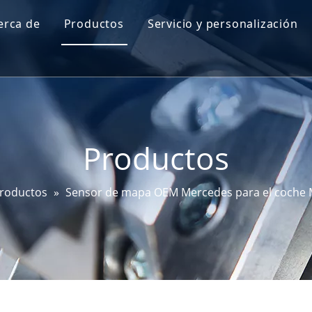
erca de
Productos
Servicio y personalización
Perfil de Go-World
Sensor de nivel de aceite del motor
I + D
Sensor de mapa
Prueba y certificaciones
Sensor de ángulo de dirección
Productos
Sensor DPF
Sensor EGT
roductos
»
Sensor de mapa OEM Mercedes para el coche M
Sensor de bujía incandescente