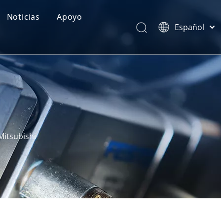
Noticias
Apoyo
Español
Categorías de Producto
Português
Pусский
Realimentación
Latine
Français
简体中文
English
itsubishi