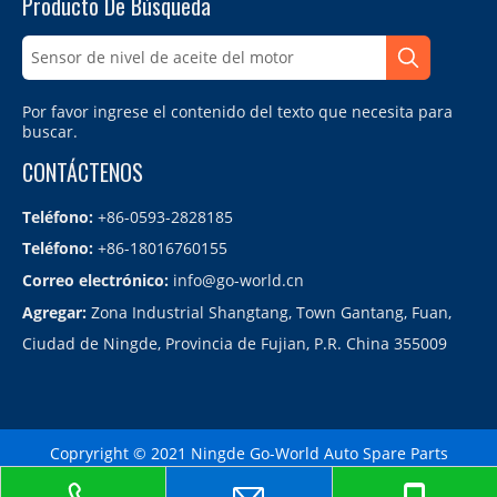
Producto De Búsqueda
Por favor ingrese el contenido del texto que necesita para
buscar.
CONTÁCTENOS
Teléfono:
+86-0593-2828185
Teléfono:
+86-18016760155
Correo electrónico:
info@go-world.cn
Agregar:
Zona Industrial Shangtang, Town Gantang, Fuan,
Ciudad de Ningde, Provincia de Fujian, P.R. China 355009
Copryright © 2021 Ningde Go-World Auto Spare Parts
Co.,LTD.备案号：
闽ICP备2021010864号
Sitemap
| Technology