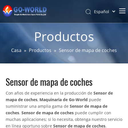
Español
Português
Hogar
Pусский
Productos
Latine
Acerca de
Français
Productos
Casa
»
Productos
»
Sensor de mapa de coches
简体中文
Servicio y personalización
English
Noticias
Sensor de mapa de coches
Apoyo
Contáctenos
Con años de experiencia en la producción de
Sensor de
mapa de coches
,
Maquinaria de Go-World
puede
suministrar una amplia gama de
Sensor de mapa de
coches
.
Sensor de mapa de coches
puede cumplir con
muchas aplicaciones; si lo necesita, obtenga nuestro servicio
en línea oportuno sobre
Sensor de mapa de coches
.