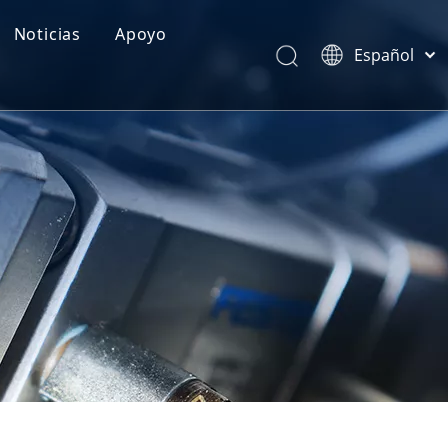
Noticias
Apoyo
Español
Categorías de Producto
Português
Pусский
Realimentación
Latine
Français
简体中文
English