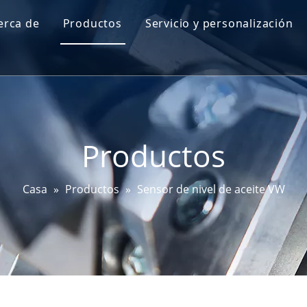
erca de
Productos
Servicio y personalización
Perfil de Go-World
Sensor de nivel de aceite del motor
I + D
Sensor de mapa
Prueba y certificaciones
Sensor de ángulo de dirección
Productos
Sensor DPF
Sensor EGT
Casa
»
Productos
»
Sensor de nivel de aceite VW
Sensor de bujía incandescente