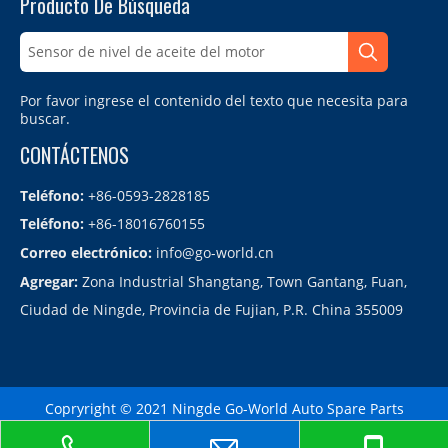
Producto De Búsqueda
Por favor ingrese el contenido del texto que necesita para
buscar.
CONTÁCTENOS
Teléfono:
+86-0593-2828185
Teléfono:
+86-18016760155
Correo electrónico:
info@go-world.cn
Agregar:
Zona Industrial Shangtang, Town Gantang, Fuan,
Ciudad de Ningde, Provincia de Fujian, P.R. China 355009
Copryright © 2021 Ningde Go-World Auto Spare Parts
Co.,LTD.备案号：
闽ICP备2021010864号
Sitemap
| Technology