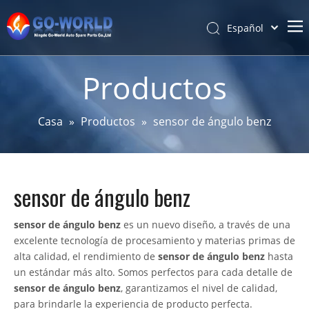
Español
Português
Hogar
Pусский
Productos
Latine
Acerca de
Français
Productos
Casa
»
Productos
»
sensor de ángulo benz
简体中文
Servicio y personalización
English
Noticias
sensor de ángulo benz
Apoyo
Contáctenos
sensor de ángulo benz
es un nuevo diseño, a través de una
excelente tecnología de procesamiento y materias primas de
alta calidad, el rendimiento de
sensor de ángulo benz
hasta
un estándar más alto. Somos perfectos para cada detalle de
sensor de ángulo benz
, garantizamos el nivel de calidad,
para brindarle la experiencia de producto perfecta.