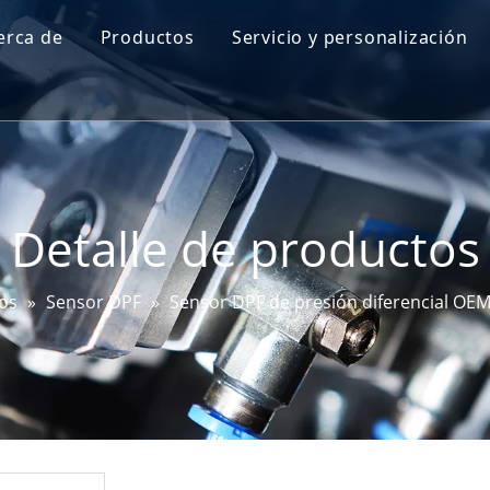
erca de
Productos
Servicio y personalización
Perfil de Go-World
Sensor de nivel de aceite del motor
I + D
Sensor de mapa
Prueba y certificaciones
Sensor de ángulo de dirección
Detalle de productos
Sensor DPF
Sensor EGT
os
»
Sensor DPF
»
Sensor DPF de presión diferencial OE
Sensor de bujía incandescente