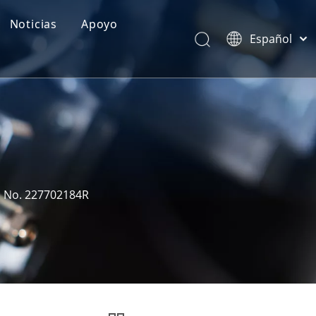
Noticias
Apoyo
Español
Categorías de Producto
Português
Pусский
Realimentación
Latine
Français
简体中文
English
M No. 227702184R