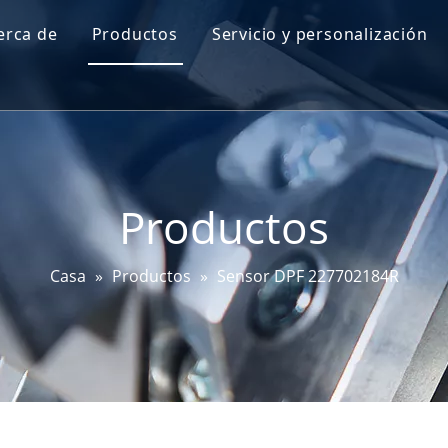
erca de
Productos
Servicio y personalización
Perfil de Go-World
Sensor de nivel de aceite del motor
I + D
Sensor de mapa
Prueba y certificaciones
Sensor de ángulo de dirección
Productos
Sensor DPF
Sensor EGT
Casa
»
Productos
»
Sensor DPF 227702184R
Sensor de bujía incandescente