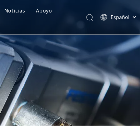
Noticias
Apoyo
Español
Categorías de Producto
Português
Pусский
Realimentación
Latine
Français
简体中文
English