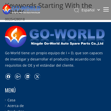
Keywords Starting With the
Letter
Español
Português
0025428018
Hogar
Pусский
0025428018 Sensor de ángulo
0051539228
Latine
Acerca de
0061532928
Français
0071539128
Productos
简体中文
0071539128 Sensor EGT
Servicio y personalización
Go World tiene un propio equipo de I + D, que son capaces
03c907660m
English
de investigar y desarrollar el producto de acuerdo con los
04l906051
Noticias
04L906051 Sensor DPF
requisitos de OE y el estándar del cliente.
Apoyo
059906088p
070906088AAA
Contáctenos
070906088ac
070906088D
MENÚ
076906051b
076906051b Sensor de presión diferencial
Casa
076906051b Sensor DPF
Acerca de
12611406609