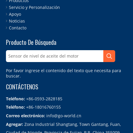
Productos
12617607910
Servicio y Personalización
13627808013
Apoyo
13627808013 Sensor DPF
Noticias
1415606
Contacto
1415606 Sensor DPF
15299970
Producto De Búsqueda
227702184r
227702184R Sensor de presión diferencial
227702184R Sensor DPF
32306793632
Por favor ingrese el contenido del texto que necesita para
32306793632 Sensor de ángulo
buscar.
46755205
CONTÁCTENOS
51749208
51927034
Teléfono:
+86-0593-2828185
55353335
Teléfono:
+86-18016760155
55353335 Sensor de nivel de aceite
55701321
Correo electrónico:
info@go-world.cn
55704062
Agregar:
Zona Industrial Shangtang, Town Gantang, Fuan,
6q0423445
Ciudad de Ningde, Provincia de Fujian, P.R. China 355009